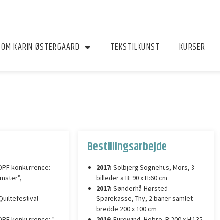
OM KARIN ØSTERGAARD
TEKSTILKUNST
KURSER
Bestillingsarbejde
DPF konkurrence:
2017:
Solbjerg Sognehus, Mors, 3
mster”,
billeder a B: 90 x H:60 cm
2017:
Sønderhå-Hørsted
uiltefestival
Sparekasse, Thy, 2 baner samlet
bredde 200 x 100 cm
DPF konkurrence: ”I
2016:
Eurowind, Hobro, B:200 x H:135