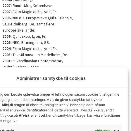
2007:
Rundetårn, København.
2007:
Expo Magic quilt, Lyon, Fr.
2006-2007:
3. Europæiske Quilt- Trienale,
St. Heidelberg, De, samt flere
europæiske lande.
2006:
Quilt Expo, Lyon, Fr.
2005:
NEC, Birmingham, GB.
2004:
Expo Magic quilt, Lyon, Fr.
2003:
Tekstil museum Mindelheim, De.
2001:
“Skandinavian Contemporary
Quilts”, Tokyo, Japan.
Administrer samtykke til cookies
dig den bedste oplevelse bruger vi teknologier såsom cookies til at gemme
adgang til enhedsoplysninger. Hvis du giver samtykke (at trykke
 Alle
) til brugen af ​​disse teknologier, kan vi behandle data såsom
d eller unikke identifikatorer på dette websted. Hvis du ikke giver dit
t trykke på
Afvis
) eller trækker dit samtykke tilbage, kan visse funktioner
et negativt.
Blomster i alle afskygninger
21. januar 2025
sdygtig
Altid aktiv