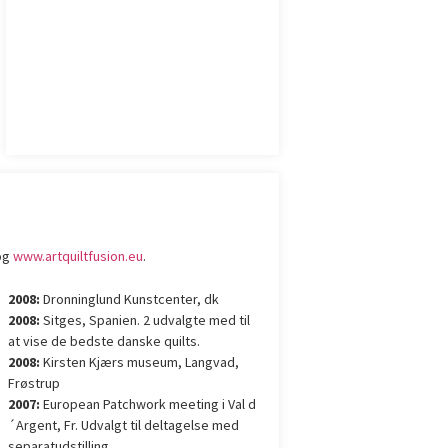
og
www.artquiltfusion.eu
.
2008:
Dronninglund Kunstcenter, dk
2008:
Sitges, Spanien. 2 udvalgte med til
at vise de bedste danske quilts.
2008:
Kirsten Kjærs museum, Langvad,
Frøstrup
2007:
European Patchwork meeting i Val d
´Argent, Fr. Udvalgt til deltagelse med
separatudstilling.