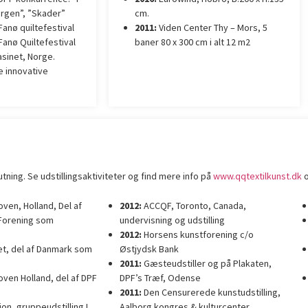
orgen”, ”Skader”
cm.
anø quiltefestival
2011:
Viden Center Thy – Mors, 5
anø Quiltefestival
baner 80 x 300 cm i alt 12 m2
sinet, Norge.
e innovative
ing. Se udstillingsaktiviteter og find mere info på
www.qqtextilkunst.dk
en, Holland, Del af
2012:
ACCQF, Toronto, Canada,
Forening som
undervisning og udstilling
2012:
Horsens kunstforening c/o
et, del af Danmark som
Østjydsk Bank
2011:
Gæsteudstiller og på Plakaten,
en Holland, del af DPF
DPF’s Træf, Odense
2011:
Den Censurerede kunstudstilling,
ion, gruppeudstilling I
Aalborg kongres & kulturcenter