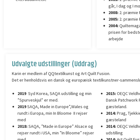
går, I dag og I m
2008:
2. præmie F
2005:
2. præmie F
2004:
Quiltemaga
prisen for bedst
arbejde
Udvalgte udstillinger (Uddrag)
Karin er medlem af QQtextilkunst og Art Quilt Fusion.
Det er henholdsvis en dansk og europæisk textilkunstner-sammenslutn
2019
Syd Korea, SAQA udstilling og min
2015:
OEQC Veldhov
”Spurveskjul” er med.
Dansk Patchwork 
2019
SAQA, Made in Europe”,Wales og
gæsteland.
rundt i Europa, min In Bloome II rejser
2014:
Prag, Tjekki
med
gæsteland
2018:
SAQA, ”Made in Europe” Alsace og
2014:
OEQC Veldhov
rejser rundt i USA, min ”In Bloome” rejser
udstilling
med.
2014:
Art Quilt Fus