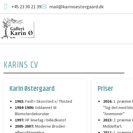
+45 23 30 21 39
mail@karinoestergaard.dk
KARINS CV
Karin Østergaard
Priser
1963:
Født i Skovsted v/ Thisted
2016:
1. præmie 
1984-1986:
Uddannet til
”Sig det med blo
Blomsterdekoratør
”Anemoner”
1997:
HF liniefag i billedkunst
2013:
2. præmie Q
2005-2007:
Moderne Broderi
Middelfart.
efteruddannelse
2011:
1. præmie 