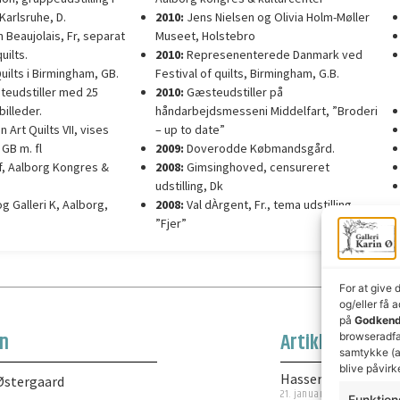
Karlsruhe, D.
2010:
Jens Nielsen og Olivia Holm-Møller
 Beaujolais, Fr, separat
Museet, Holstebro
uilts.
2010:
Represenenterede Danmark ved
uilts i Birmingham, GB.
Festival of quilts, Birmingham, G.B.
teudstiller med 25
2010:
Gæsteudstiller på
billeder.
håndarbejdsmesseni Middelfart, ”Broderi
 Art Quilts VII, vises
– up to date”
 GB m. fl
2009:
Doverodde Købmandsgård.
, Aalborg Kongres &
2008:
Gimsinghoved, censureret
udstilling, Dk
og Galleri K, Aalborg,
2008:
Val dÀrgent, Fr., tema udstilling
”Fjer”
For at give 
og/eller få 
på
Godkend
on
Artikler
browseradfær
samtykke (a
blive påvirk
Hasseris kirke
Østergaard
21. januar 2025
Funktion