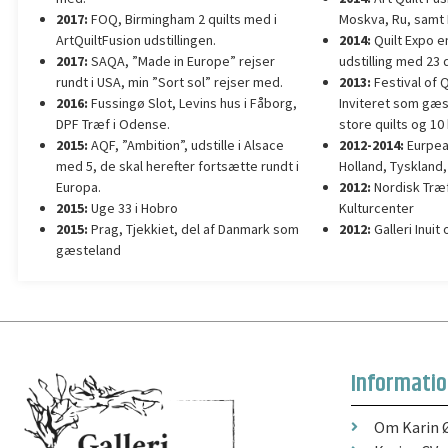
2017:
FOQ, Birmingham 2 quilts med i
Moskva, Ru, samt 
ArtQuiltFusion udstillingen.
2014:
Quilt Expo en
2017:
SAQA, ”Made in Europe” rejser
udstilling med 23 q
rundt i USA, min ”Sort sol” rejser med.
2013:
Festival of Q
2016:
Fussingø Slot, Levins hus i Fåborg,
Inviteret som gæs
DPF Træf i Odense.
store quilts og 10 
2015:
AQF, ”Ambition”, udstille i Alsace
2012-2014:
Eurpean
med 5, de skal herefter fortsætte rundt i
Holland, Tyskland,
Europa.
2012:
Nordisk Træf
2015:
Uge 33 i Hobro
Kulturcenter
2015:
Prag, Tjekkiet, del af Danmark som
2012:
Galleri Inuit 
gæsteland
Informati
Om Karin 