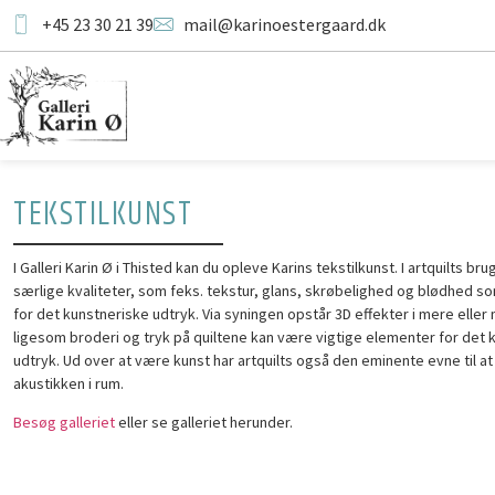
+45 23 30 21 39
mail@karinoestergaard.dk
TEKSTILKUNST
I Galleri Karin Ø i Thisted kan du opleve Karins tekstilkunst. I artquilts br
særlige kvaliteter, som feks. tekstur, glans, skrøbelighed og blødhed 
for det kunstneriske udtryk. Via syningen opstår 3D effekter i mere eller
ligesom broderi og tryk på quiltene kan være vigtige elementer for det 
udtryk. Ud over at være kunst har artquilts også den eminente evne til a
akustikken i rum.
Besøg galleriet
eller se galleriet herunder.