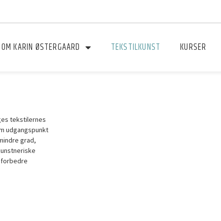
OM KARIN ØSTERGAARD
TEKSTILKUNST
KURSER
uges tekstilernes
som udgangspunkt
 mindre grad,
kunstneriske
t forbedre
Udstilling