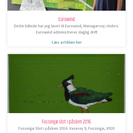
Eurowind
Dette billede har jeg lavet til Eurowind, Mariagervej i Hobro.
Eurowind administrerer daglig drift
Læs artiklen her
Fussingø slot i påsken 2016
Fussingø Slot i påsken 2016. Vasevej 9, Fussingø, 8920