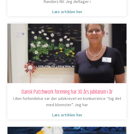
Randers NV. Jeg deltager i
Læs artiklen her
Dansk Patchwork forening har 30 års jubilæum i år
I den forbindelse var der udskrevet en konkurrence “Sig det
med blomster”. Jeg har
Læs artiklen her