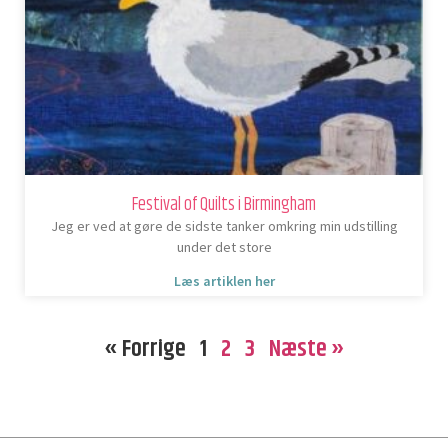
Festival of Quilts i Birmingham
Jeg er ved at gøre de sidste tanker omkring min udstilling
under det store
Læs artiklen her
« Forrige
1
2
3
Næste »