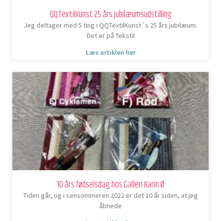
QQTextilKunst 25 års jubilæumsudstilling
Jeg deltager med 5 ting i QQTextilKunst´s 25 års jubilæum.
Det er på Tekstil
Læs artiklen her
10 års fødselsdag hos Galleri Karin Ø
Tiden går, og i sensommeren 2022 er det 10 år siden, at jeg
åbnede