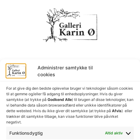
Information
Administrer samtykke til
cookies
Om Karin Østergaard
Karins CV
For at give dig den bedste oplevelse bruger vi teknologier såsom cookies
Besøg galleriet
til at gemme og/eller få adgang til enhedsoplysninger. Hvis du giver
Tekstilkunst
samtykke (at trykke på
Godkend Alle
) til brugen af ​​disse teknologier, kan
vi behandle data såsom browseradfærd eller unikke identifikatorer på
Kontakt
dette websted. Hvis du ikke giver dit samtykke (at trykke på
Afvis
) eller
Privatlivspolitik
trækker dit samtykke tilbage, kan visse funktioner blive påvirket
Cookiepolitik
negativt.
Funktionsdygtig
Altid aktiv